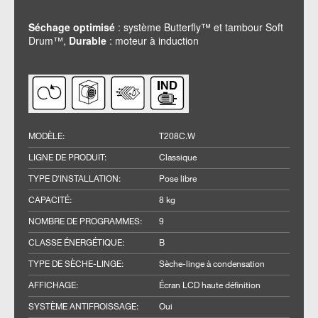
Séchage optimisé
: système Butterfly™ et tambour Soft
Drum™,
Durable
: moteur à induction
MODÈLE
:
T208C.W
LIGNE DE PRODUIT
:
Classique
TYPE D'INSTALLATION
:
Pose libre
CAPACITÉ
:
8 kg
NOMBRE DE PROGRAMMES
:
9
CLASSE ÉNERGÉTIQUE
:
B
TYPE DE SÈCHE-LINGE
:
Sèche-linge à condensation
AFFICHAGE
:
Écran LCD haute définition
SYSTÈME ANTIFROISSAGE
:
Oui