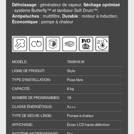
Défroissage
: générateur de vapeur,
Séchage optimisé
: système Butterfly™ et tambour Soft Drum™,
Antipeluches
: multifiltre,
Durable
: moteur à induction,
Économique
: pompe à chaleur
MODÈLE
:
T608HX.W
LIGNE DE PRODUIT
:
Style
TYPE D'INSTALLATION
:
Pose libre
CAPACITÉ
:
8 kg
NOMBRE DE PROGRAMMES
:
18
CLASSE ÉNERGÉTIQUE
:
A+++
TYPE DE SÈCHE-LINGE
:
Pompe à chaleur
AFFICHAGE
:
Écran LCD haute définition
SYSTÈME ANTIFROISSAGE
:
Oui