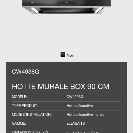
Noir
CW4938G
HOTTE MURALE BOX 90 CM
MODÈLE
:
CW4938G
TYPE PRODUIT
:
Hotte décorative
MODE D'INSTALLATION
:
Hotte décorative murale
GAMME
:
ELEMENTS
DIMENSIONS (HXLXP)
:
8,5 × 89,8 × 53,4 cm