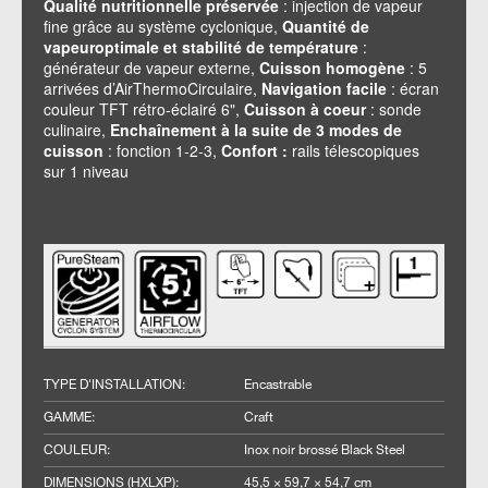
Qualité nutritionnelle préservée
: injection de vapeur
fine grâce au système cyclonique,
Quantité de
vapeuroptimale et stabilité de température
:
générateur de vapeur externe,
Cuisson homogène
: 5
arrivées d’AirThermoCirculaire,
Navigation facile
: écran
couleur TFT rétro-éclairé 6",
Cuisson à coeur
: sonde
culinaire,
Enchaînement à la suite de 3 modes de
cuisson
: fonction 1-2-3,
Confort :
rails télescopiques
sur 1 niveau
TYPE D'INSTALLATION
:
Encastrable
GAMME
:
Craft
COULEUR
:
Inox noir brossé Black Steel
DIMENSIONS (HXLXP)
:
45,5 × 59,7 × 54,7 cm