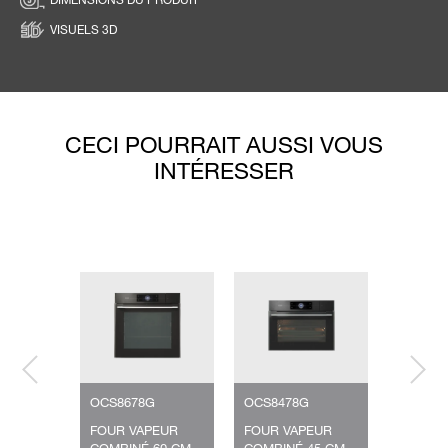
VISUELS 3D
CECI POURRAIT AUSSI VOUS
INTÉRESSER
OCS8678G
OCS8478G
OCS868
EUR
FOUR VAPEUR
FOUR VAPEUR
FOUR V
45 CM
COMBINÉ 60 CM
COMBINÉ 45 CM
COMBIN