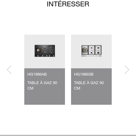
INTÉRESSER
HG1986AB
HG1986SB
HG1776
GAZ
TABLE À GAZ 90
TABLE À GAZ 90
TABLE À
IQUE
CM
CM
CM
AMIQUE