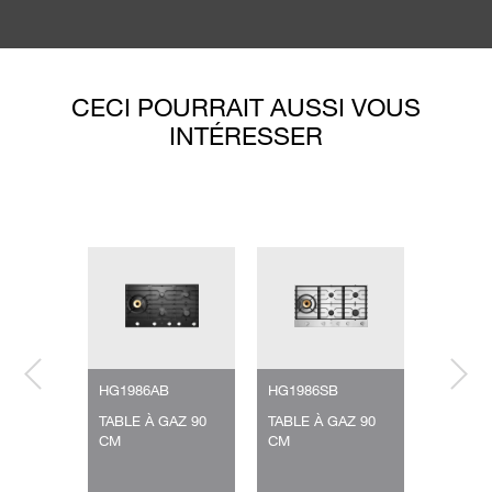
CECI POURRAIT AUSSI VOUS
INTÉRESSER
HG1986AB
HG1986SB
HG1776
GAZ
TABLE À GAZ 90
TABLE À GAZ 90
TABLE À
IQUE
CM
CM
CM
AMIQUE