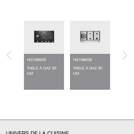
HG1986AB
HG1986SB
HG1776
GAZ
TABLE À GAZ 90
TABLE À GAZ 90
TABLE À
IQUE
CM
CM
CM
AMIQUE
UNIVERS DE LA CUISINE